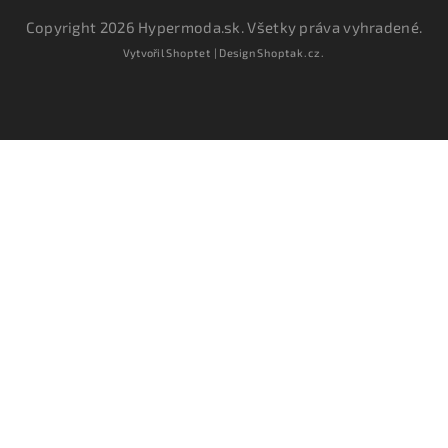
Copyright 2026
Hypermoda.sk
. Všetky práva vyhradené.
Vytvořil
Shoptet
| Design
Shoptak.cz.