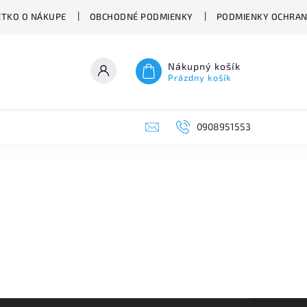
ETKO O NÁKUPE
OBCHODNÉ PODMIENKY
PODMIENKY OCHRAN
Nákupný košík
Prázdny košík
0908951553