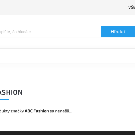
VŠ
Hľadať
ASHION
dukty značky
ABC Fashion
sa nenašli...