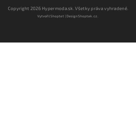
Copyright 2026
Hypermoda.sk
. Všetky práva vyhradené.
Vytvořil
Shoptet
| Design
Shoptak.cz.