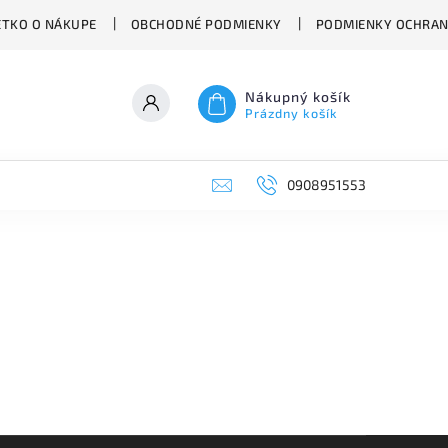
ETKO O NÁKUPE
OBCHODNÉ PODMIENKY
PODMIENKY OCHRAN
Nákupný košík
Prázdny košík
0908951553