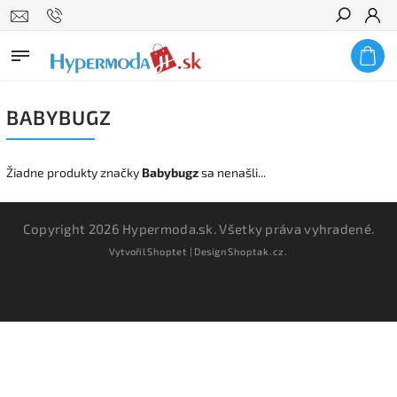
Hľadať
BABYBUGZ
Žiadne produkty značky
Babybugz
sa nenašli...
Copyright 2026
Hypermoda.sk
. Všetky práva vyhradené.
Vytvořil
Shoptet
| Design
Shoptak.cz.