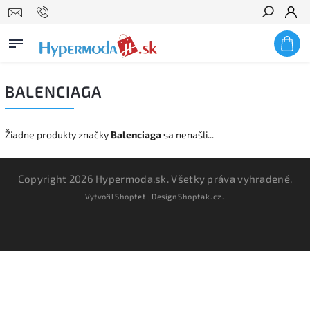
Hľadať
BALENCIAGA
Žiadne produkty značky
Balenciaga
sa nenašli...
Copyright 2026
Hypermoda.sk
. Všetky práva vyhradené.
Vytvořil
Shoptet
| Design
Shoptak.cz.