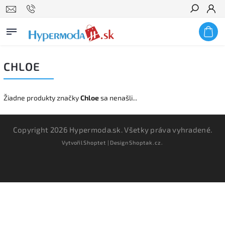
Hľadať
CHLOE
Žiadne produkty značky
Chloe
sa nenašli...
Copyright 2026
Hypermoda.sk
. Všetky práva vyhradené.
Vytvořil
Shoptet
| Design
Shoptak.cz.