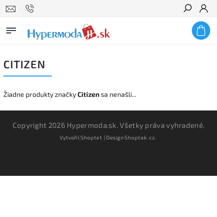
Hľadať
CITIZEN
Žiadne produkty značky
Citizen
sa nenašli...
Copyright 2026
Hypermoda.sk
. Všetky práva vyhradené.
Vytvořil
Shoptet
| Design
Shoptak.cz.