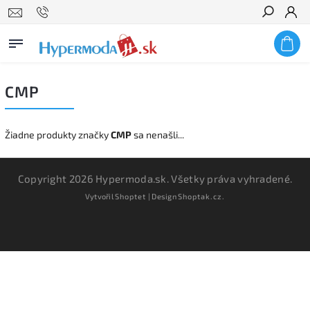
Hľadať
CMP
Žiadne produkty značky
CMP
sa nenašli...
Copyright 2026
Hypermoda.sk
. Všetky práva vyhradené.
Vytvořil
Shoptet
| Design
Shoptak.cz.