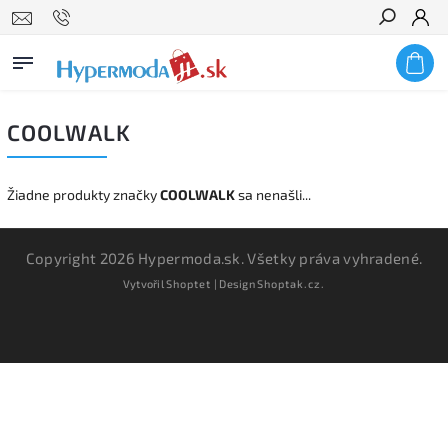
Hľadať
COOLWALK
Žiadne produkty značky
COOLWALK
sa nenašli...
Copyright 2026
Hypermoda.sk
. Všetky práva vyhradené.
Vytvořil
Shoptet
| Design
Shoptak.cz.