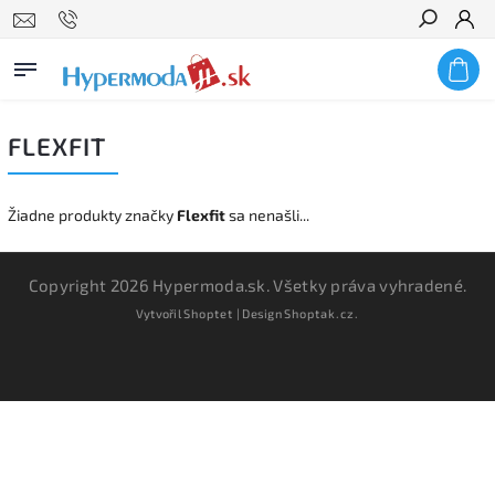
Hľadať
FLEXFIT
Žiadne produkty značky
Flexfit
sa nenašli...
Copyright 2026
Hypermoda.sk
. Všetky práva vyhradené.
Vytvořil
Shoptet
| Design
Shoptak.cz.