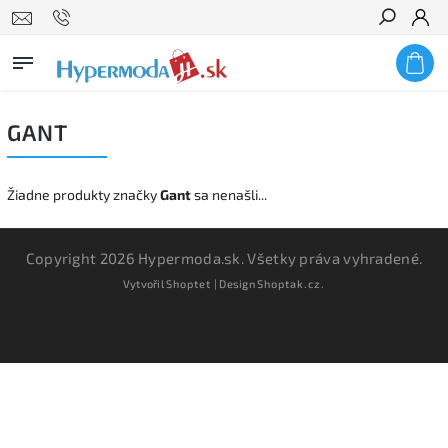
Hľadať
GANT
Žiadne produkty značky
Gant
sa nenašli...
Copyright 2026
Hypermoda.sk
. Všetky práva vyhradené.
Vytvořil
Shoptet
| Design
Shoptak.cz.