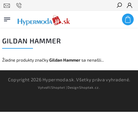
Hľadať
GILDAN HAMMER
Žiadne produkty značky
Gildan Hammer
sa nenašli...
Copyright 2026
Hypermoda.sk
. Všetky práva vyhradené.
Vytvořil
Shoptet
| Design
Shoptak.cz.