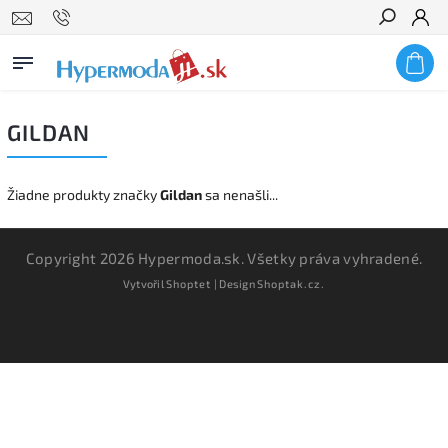
Hľadať
GILDAN
Žiadne produkty značky
Gildan
sa nenašli...
Copyright 2026
Hypermoda.sk
. Všetky práva vyhradené.
Vytvořil
Shoptet
| Design
Shoptak.cz.