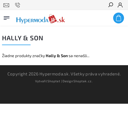
Hľadať
HALLY & SON
Žiadne produkty značky
Hally & Son
sa nenašli...
Copyright 2026
Hypermoda.sk
. Všetky práva vyhradené.
Vytvořil
Shoptet
| Design
Shoptak.cz.