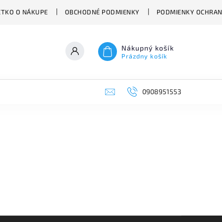
ETKO O NÁKUPE
OBCHODNÉ PODMIENKY
PODMIENKY OCHRAN
Nákupný košík
Prázdny košík
0908951553