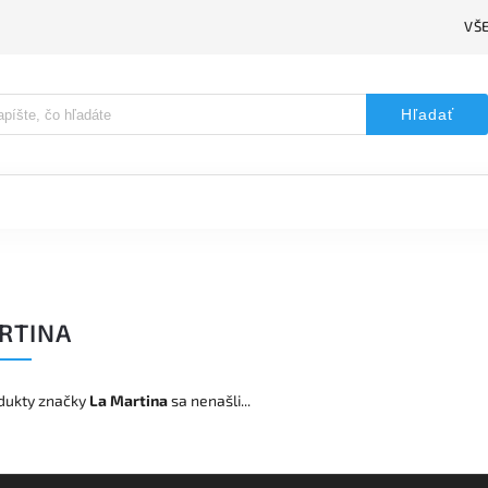
VŠ
Hľadať
RTINA
dukty značky
La Martina
sa nenašli...