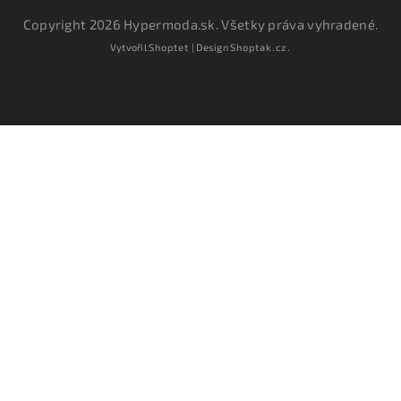
Copyright 2026
Hypermoda.sk
. Všetky práva vyhradené.
Vytvořil
Shoptet
| Design
Shoptak.cz.