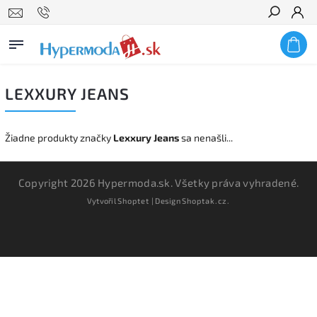
Hľadať
LEXXURY JEANS
Žiadne produkty značky
Lexxury Jeans
sa nenašli...
Copyright 2026
Hypermoda.sk
. Všetky práva vyhradené.
Vytvořil
Shoptet
| Design
Shoptak.cz.