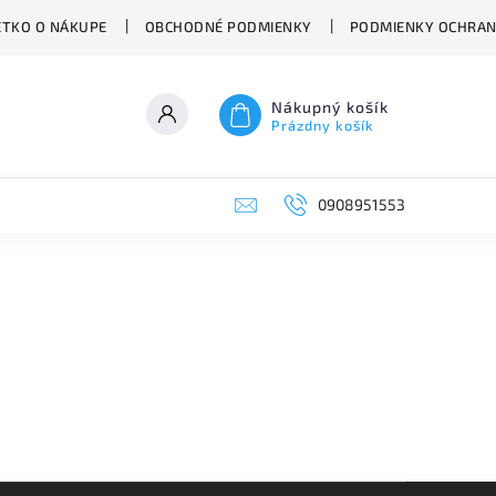
ETKO O NÁKUPE
OBCHODNÉ PODMIENKY
PODMIENKY OCHRAN
Nákupný košík
Prázdny košík
0908951553