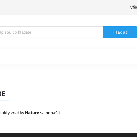
VŠ
Hľadať
RE
dukty značky
Nature
sa nenašli...