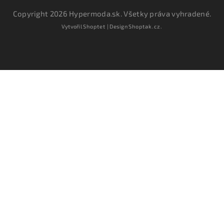
Copyright 2026
Hypermoda.sk
. Všetky práva vyhradené.
Vytvořil
Shoptet
| Design
Shoptak.cz.