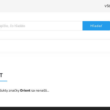
VŠ
Hľadať
T
dukty značky
Orient
sa nenašli...