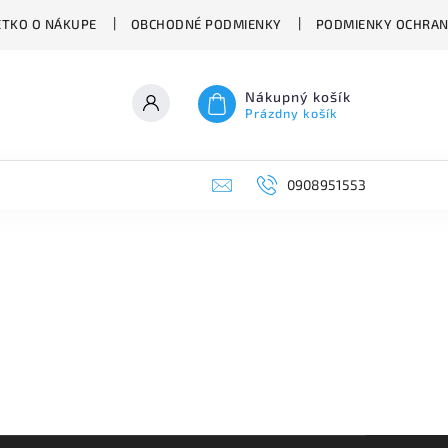
ETKO O NÁKUPE
OBCHODNÉ PODMIENKY
PODMIENKY OCHRAN
Nákupný košík
Prázdny košík
0908951553