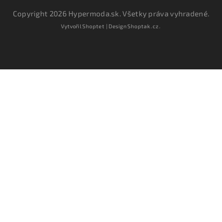
Copyright 2026
Hypermoda.sk
. Všetky práva vyhradené.
Vytvořil
Shoptet
| Design
Shoptak.cz.