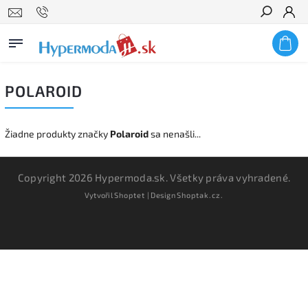
Hľadať
POLAROID
Žiadne produkty značky
Polaroid
sa nenašli...
Copyright 2026
Hypermoda.sk
. Všetky práva vyhradené.
Vytvořil
Shoptet
| Design
Shoptak.cz.