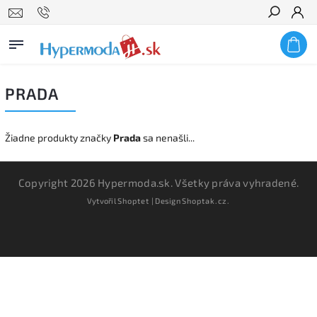
Hľadať
PRADA
Žiadne produkty značky
Prada
sa nenašli...
Copyright 2026
Hypermoda.sk
. Všetky práva vyhradené.
Vytvořil
Shoptet
| Design
Shoptak.cz.