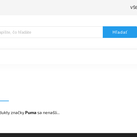
VŠ
Hľadať
dukty značky
Puma
sa nenašli...