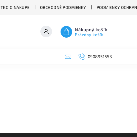
ETKO O NÁKUPE
OBCHODNÉ PODMIENKY
PODMIENKY OCHRAN
Nákupný košík
Prázdny košík
0908951553