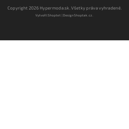
Copyright 2026
Hypermoda.sk
. Všetky práva vyhradené.
Vytvořil
Shoptet
| Design
Shoptak.cz.