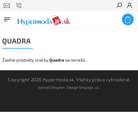
Hľadať
QUADRA
Žiadne produkty značky
Quadra
sa nenašli...
Copyright 2026
Hypermoda.sk
. Všetky práva vyhradené.
Vytvořil
Shoptet
| Design
Shoptak.cz.