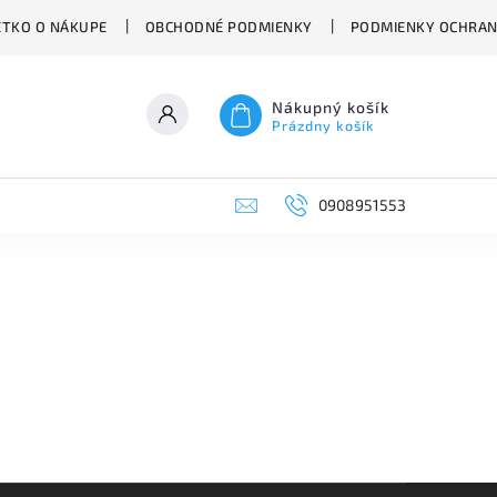
ETKO O NÁKUPE
OBCHODNÉ PODMIENKY
PODMIENKY OCHRAN
Nákupný košík
Prázdny košík
0908951553