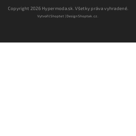
Copyright 2026
Hypermoda.sk
. Všetky práva vyhradené.
Vytvořil
Shoptet
| Design
Shoptak.cz.