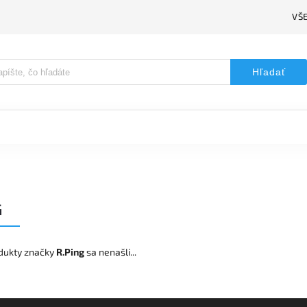
VŠ
Hľadať
G
dukty značky
R.Ping
sa nenašli...