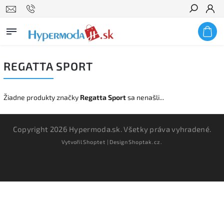
Hľadať
REGATTA SPORT
Žiadne produkty značky
Regatta Sport
sa nenašli...
Copyright 2026
Hypermoda.sk
. Všetky práva vyhradené.
Vytvořil
Shoptet
| Design
Shoptak.cz.