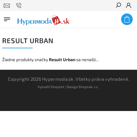
Hľadať
RESULT URBAN
Žiadne produkty značky
Result Urban
sa nenašli...
Copyright 2026
Hypermoda.sk
. Všetky práva vyhradené.
Vytvořil
Shoptet
| Design
Shoptak.cz.