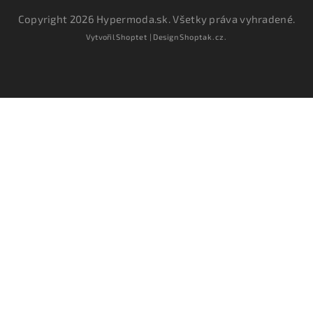
Copyright 2026
Hypermoda.sk
. Všetky práva vyhradené.
Vytvořil
Shoptet
| Design
Shoptak.cz.