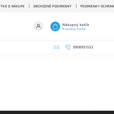
ETKO O NÁKUPE
OBCHODNÉ PODMIENKY
PODMIENKY OCHRAN
Nákupný košík
Prázdny košík
0908951553