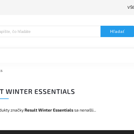
VŠ
Hľadať
ls
T WINTER ESSENTIALS
dukty značky
Result Winter Essentials
sa nenašli...