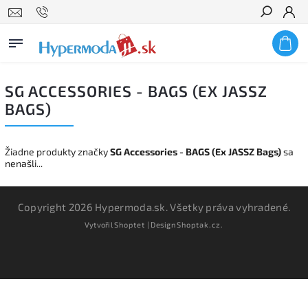
Hľadať
SG ACCESSORIES - BAGS (EX JASSZ
BAGS)
Žiadne produkty značky
SG Accessories - BAGS (Ex JASSZ Bags)
sa
nenašli...
Copyright 2026
Hypermoda.sk
. Všetky práva vyhradené.
Vytvořil
Shoptet
| Design
Shoptak.cz.