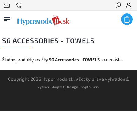
Hľadať
SG ACCESSORIES - TOWELS
Žiadne produkty značky
SG Accessories - TOWELS
sa nenašli...
Copyright 2026
Hypermoda.sk
. Všetky práva vyhradené.
Vytvořil
Shoptet
| Design
Shoptak.cz.