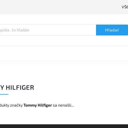
VŠ
Hľadať
 HILFIGER
dukty značky
Tommy Hilfiger
sa nenašli...