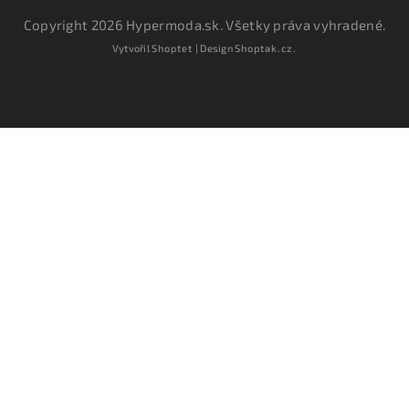
Copyright 2026
Hypermoda.sk
. Všetky práva vyhradené.
Vytvořil
Shoptet
| Design
Shoptak.cz.