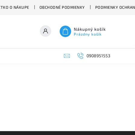
ETKO O NÁKUPE
OBCHODNÉ PODMIENKY
PODMIENKY OCHRAN
Nákupný košík
Prázdny košík
0908951553