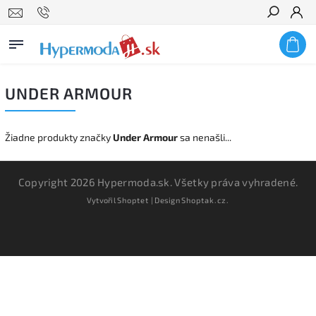
Hľadať
UNDER ARMOUR
Žiadne produkty značky
Under Armour
sa nenašli...
Copyright 2026
Hypermoda.sk
. Všetky práva vyhradené.
Vytvořil
Shoptet
| Design
Shoptak.cz.