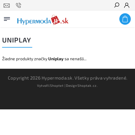
Hľadať
UNIPLAY
Žiadne produkty značky
Uniplay
sa nenašli...
Copyright 2026
Hypermoda.sk
. Všetky práva vyhradené.
Vytvořil
Shoptet
| Design
Shoptak.cz.