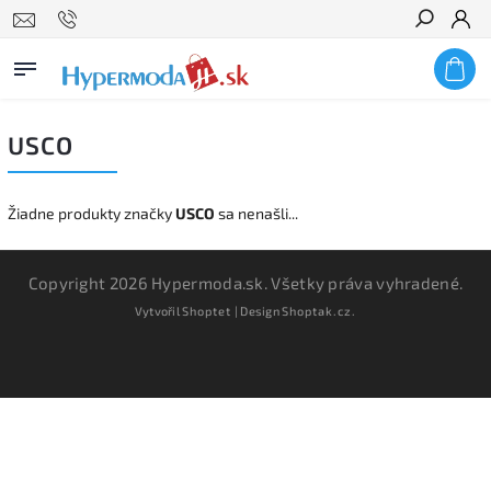
Hľadať
USCO
Žiadne produkty značky
USCO
sa nenašli...
Copyright 2026
Hypermoda.sk
. Všetky práva vyhradené.
Vytvořil
Shoptet
| Design
Shoptak.cz.