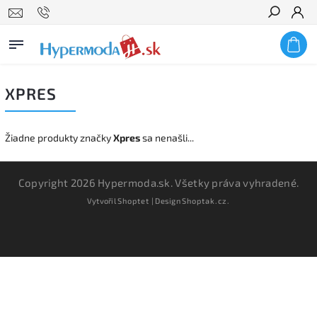
Hľadať
XPRES
Žiadne produkty značky
Xpres
sa nenašli...
Copyright 2026
Hypermoda.sk
. Všetky práva vyhradené.
Vytvořil
Shoptet
| Design
Shoptak.cz.